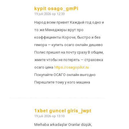
kypit osago_gmPi
19 juli 2026 op 12:33
zegt:
Народ всем привет Каждый год одно и
то же Менеджеры врут про
коэффициенты Короче, быстро и без
гемора — купить осаго онлайн дешево
Полис пришел на почту сразу В общем,
жмите чтобы не потерять — страховка
осаго цена
https://osagopilot.ru
Покупайте ОСАГО онлайн выгодно
Перешлите тому у кого машина
1xbet guncel giris_jwpt
19 juli 2026 op 13:10
zegt:
Merhaba arkadaşlar Oranlar düşük,