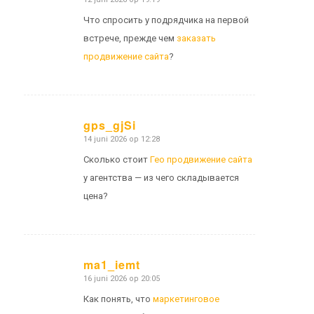
zegt:
Что спросить у подрядчика на первой
встрече, прежде чем
заказать
продвижение сайта
?
gps_gjSi
14 juni 2026 op 12:28
zegt:
Сколько стоит
Гео продвижение сайта
у агентства — из чего складывается
цена?
ma1_iemt
16 juni 2026 op 20:05
zegt:
Как понять, что
маркетинговое