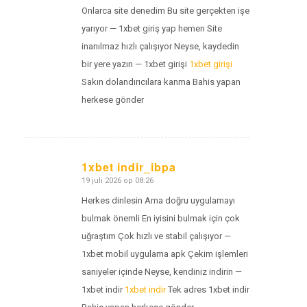
Onlarca site denedim Bu site gerçekten işe
yarıyor — 1xbet giriş yap hemen Site
inanılmaz hızlı çalışıyor Neyse, kaydedin
bir yere yazın — 1xbet girişi
1xbet girişi
Sakın dolandırıcılara kanma Bahis yapan
herkese gönder
1xbet indir_ibpa
19 juli 2026 op 08:26
zegt:
Herkes dinlesin Ama doğru uygulamayı
bulmak önemli En iyisini bulmak için çok
uğraştım Çok hızlı ve stabil çalışıyor —
1xbet mobil uygulama apk Çekim işlemleri
saniyeler içinde Neyse, kendiniz indirin —
1xbet indir
1xbet indir
Tek adres 1xbet indir