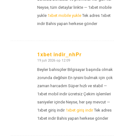
Neyse, tüm detaylar linkte — 1xbet mobile
yukle
1xbet mobile yukle
Tek adres 1xbet
indir Bahis yapan herkese gönder
1xbet indir_nhPr
19 juli 2026 op 12:09
zegt:
Beyler bahisçiler Bilgisayar başında olmak
zorunda değilsin En iyisini bulmak için çok
zaman harcadım Süper hızlı ve stabil —
1xbet mobil indir ücretsiz Çekim işlemleri
saniyeler içinde Neyse, her şey mevcut —
1xbet giriş indir
1xbet giriş indir
Tek adres
1xbet indir Bahis yapan herkese gönder