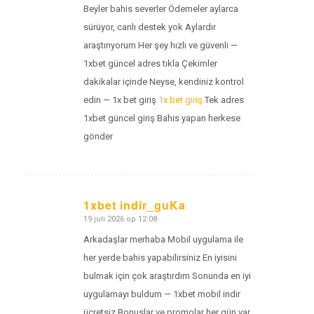
Beyler bahis severler Ödemeler aylarca
sürüyor, canlı destek yok Aylardır
araştırıyorum Her şey hızlı ve güvenli —
1xbet güncel adres tıkla Çekimler
dakikalar içinde Neyse, kendiniz kontrol
edin — 1x bet giriş
1x bet giriş
Tek adres
1xbet güncel giriş Bahis yapan herkese
gönder
1xbet indir_guKa
19 juli 2026 op 12:08
zegt:
Arkadaşlar merhaba Mobil uygulama ile
her yerde bahis yapabilirsiniz En iyisini
bulmak için çok araştırdım Sonunda en iyi
uygulamayı buldum — 1xbet mobil indir
ücretsiz Bonuslar ve promolar her gün var