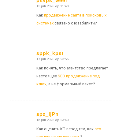
psvps_weei
13 juli 2026 op 11:40
zegt:
Как
продвижение сайта в поисковых
системах
связано с юзабилити?
sppk_kpst
17 juli 2026 op 23:56
zegt:
Как понять, что агентство предлагает
настоящее
SEO продвижение под
ключ
, а не формальный пакет?
spz_ijPn
18 juli 2026 op 23:40
zegt:
Как оценить КП перед тем, как
seo
продвижение заказать
?