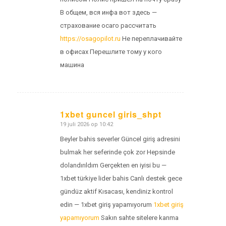
В общем, вся инфа вот здесь —
страхование осаго рассчитать
https://osagopilot.ru
Не переплачивайте
в офисах Перешлите тому у кого
машина
1xbet guncel giris_shpt
19 juli 2026 op 10:42
zegt:
Beyler bahis severler Güncel giriş adresini
bulmak her seferinde çok zor Hepsinde
dolandırıldım Gerçekten en iyisi bu —
1xbet türkiye lider bahis Canlı destek gece
gündüz aktif Kısacası, kendiniz kontrol
edin — 1xbet giriş yapamıyorum
1xbet giriş
yapamıyorum
Sakın sahte sitelere kanma