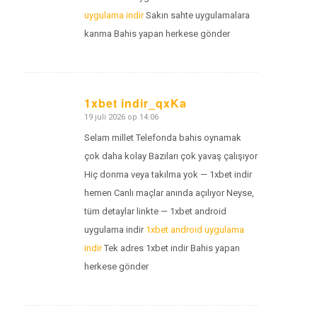
uygulama indir
Sakın sahte uygulamalara
kanma Bahis yapan herkese gönder
1xbet indir_qxKa
19 juli 2026 op 14:06
zegt:
Selam millet Telefonda bahis oynamak
çok daha kolay Bazıları çok yavaş çalışıyor
Hiç donma veya takılma yok — 1xbet indir
hemen Canlı maçlar anında açılıyor Neyse,
tüm detaylar linkte — 1xbet android
uygulama indir
1xbet android uygulama
indir
Tek adres 1xbet indir Bahis yapan
herkese gönder