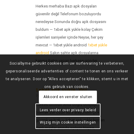
Herkes merhaba Bazı apk dosyaları
güvenilir değil Telefonum bozuluyordu
neredeyse Sonunda doğru apk dosyasını
buldum — 1xbet apk yükle kolay Çekim
işlemleri saniyeler içinde Neyse, her şey
mevcut — 1xbet yükle android
1xbet yükle
android
Sakın sahte apk dosyalarına
kanma Bahis yapan herkese gönder
Socialbyme gebruikt cookies om uw surfervaring te verbeteren,
gepersonaliseerde advertenties of content te tonen en ons verkeer
te analyseren. Door op "Alles accepteren" te klikken, stemt u in met
ons gebruik van cookies.
1xbet apk yukle_lfpt
19 juli 2026 op 21:22
zegt:
Akkoord en venster sluiten
Herkes dinlesin Ama doğru dosyayı
Lees verder over privacy beleid
bulmak zor Uzun süre araştırdım Çok
güvenli ve hızlı — 1xbet apk yukle hemen
Wijzig mijn cookie instellingen
Canlı maçlar anında açılıyor Neyse,