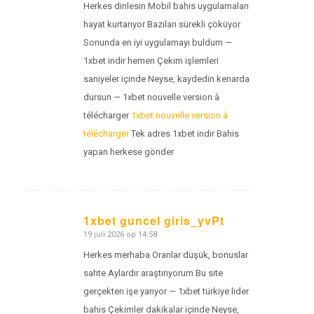
Herkes dinlesin Mobil bahis uygulamaları
hayat kurtarıyor Bazıları sürekli çöküyor
Sonunda en iyi uygulamayı buldum —
1xbet indir hemen Çekim işlemleri
saniyeler içinde Neyse, kaydedin kenarda
dursun — 1xbet nouvelle version à
télécharger
1xbet nouvelle version à
télécharger
Tek adres 1xbet indir Bahis
yapan herkese gönder
1xbet guncel giris_yvPt
19 juli 2026 op 14:58
zegt:
Herkes merhaba Oranlar düşük, bonuslar
sahte Aylardır araştırıyorum Bu site
gerçekten işe yarıyor — 1xbet türkiye lider
bahis Çekimler dakikalar içinde Neyse,