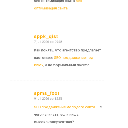
seo оптимизация сайта
seo
оптимизация сайта
.
sppk_qist
7 juli 2026 op 09:38
zegt:
Как понять, что агентство предлагает
настоящее
SEO продвижение под
ключ
, а не формальный пакет?
spms_fxot
9 juli 2026 op 12:56
zegt:
SEO продвижение молодого сайта
— с
чего начинать, если ниша
высококонкурентная?