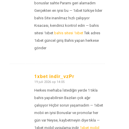
bonuslar sahte Paramı geri alamadım
Gerçekten en iyisi bu — 1xbet türkiye lider
bahis Site inanılmaz hızlı çalışıyor
Kısacası, kendiniz kontrol edin — bahis
sitesi 1xbet
bahis sitesi 1xbet
Tek adres
1xbet güncel giriş Bahis yapan herkese
gönder
1xbet indir_vzPr
19 juli 2026 op 14:05
zegt:
Herkes merhaba İstediğin yerde 1 tıkla
bahis yapabilirsin Bazıları çok ağır
çalışıyor Hiçbir sorun yaşamadım — 1xbet
mobii en iyisi Bonuslar ve promolar her
gün var Neyse, kaybetmeyin diye tıkla —
1xbet mobil uygulama indir
1xbet mobil