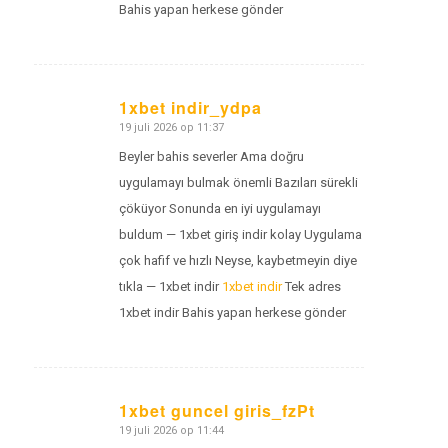
Bahis yapan herkese gönder
1xbet indir_ydpa
19 juli 2026 op 11:37
zegt:
Beyler bahis severler Ama doğru
uygulamayı bulmak önemli Bazıları sürekli
çöküyor Sonunda en iyi uygulamayı
buldum — 1xbet giriş indir kolay Uygulama
çok hafif ve hızlı Neyse, kaybetmeyin diye
tıkla — 1xbet indir
1xbet indir
Tek adres
1xbet indir Bahis yapan herkese gönder
1xbet guncel giris_fzPt
19 juli 2026 op 11:44
zegt: