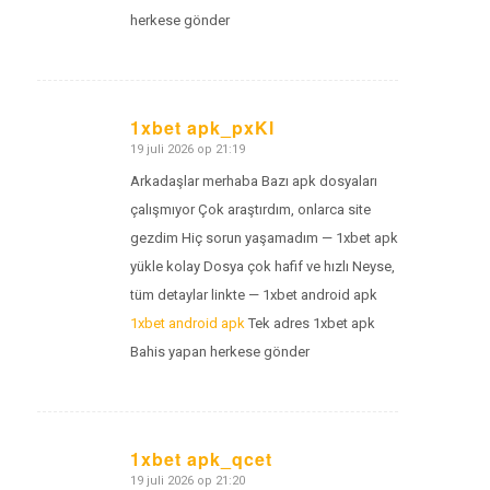
herkese gönder
1xbet apk_pxKl
19 juli 2026 op 21:19
zegt:
Arkadaşlar merhaba Bazı apk dosyaları
çalışmıyor Çok araştırdım, onlarca site
gezdim Hiç sorun yaşamadım — 1xbet apk
yükle kolay Dosya çok hafif ve hızlı Neyse,
tüm detaylar linkte — 1xbet android apk
1xbet android apk
Tek adres 1xbet apk
Bahis yapan herkese gönder
1xbet apk_qcet
19 juli 2026 op 21:20
zegt: