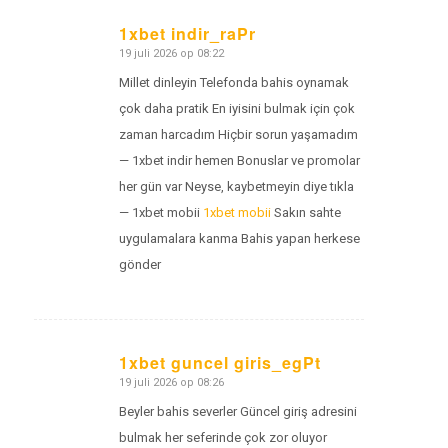
1xbet indir_raPr
19 juli 2026 op 08:22
zegt:
Millet dinleyin Telefonda bahis oynamak
çok daha pratik En iyisini bulmak için çok
zaman harcadım Hiçbir sorun yaşamadım
— 1xbet indir hemen Bonuslar ve promolar
her gün var Neyse, kaybetmeyin diye tıkla
— 1xbet mobii
1xbet mobii
Sakın sahte
uygulamalara kanma Bahis yapan herkese
gönder
1xbet guncel giris_egPt
19 juli 2026 op 08:26
zegt:
Beyler bahis severler Güncel giriş adresini
bulmak her seferinde çok zor oluyor