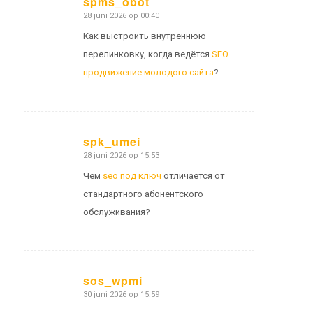
spms_obot
28 juni 2026 op 00:40
zegt:
Как выстроить внутреннюю
перелинковку, когда ведётся
SEO
продвижение молодого сайта
?
spk_umei
28 juni 2026 op 15:53
zegt:
Чем
seo под ключ
отличается от
стандартного абонентского
обслуживания?
sos_wpmi
30 juni 2026 op 15:59
zegt: