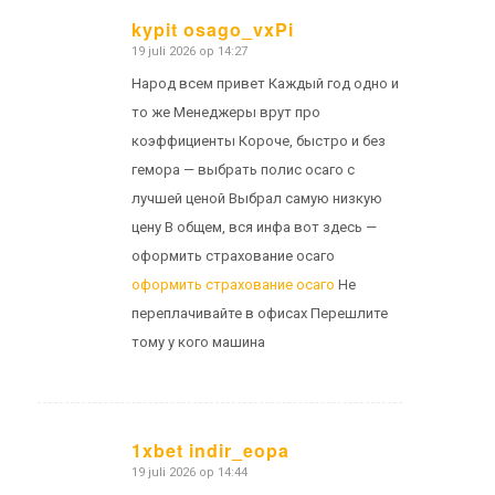
kypit osago_vxPi
19 juli 2026 op 14:27
zegt:
Народ всем привет Каждый год одно и
то же Менеджеры врут про
коэффициенты Короче, быстро и без
гемора — выбрать полис осаго с
лучшей ценой Выбрал самую низкую
цену В общем, вся инфа вот здесь —
оформить страхование осаго
оформить страхование осаго
Не
переплачивайте в офисах Перешлите
тому у кого машина
1xbet indir_eopa
19 juli 2026 op 14:44
zegt: