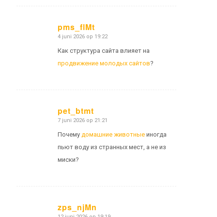
pms_flMt
4 juni 2026 op 19:22
zegt:
Как структура сайта влияет на
продвижение молодых сайтов
?
pet_btmt
7 juni 2026 op 21:21
zegt:
Почему
домашние животные
иногда
пьют воду из странных мест, а не из
миски?
zps_njMn
12 juni 2026 op 19:19