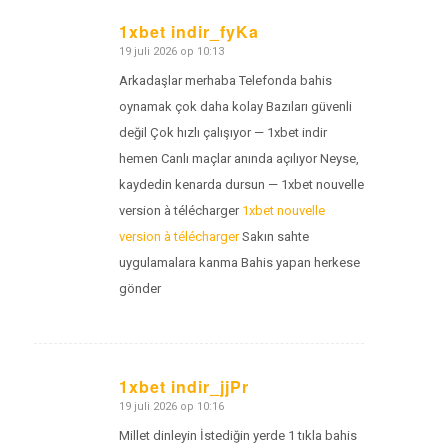
1xbet indir_fyKa
19 juli 2026 op 10:13
zegt:
Arkadaşlar merhaba Telefonda bahis
oynamak çok daha kolay Bazıları güvenli
değil Çok hızlı çalışıyor — 1xbet indir
hemen Canlı maçlar anında açılıyor Neyse,
kaydedin kenarda dursun — 1xbet nouvelle
version à télécharger
1xbet nouvelle
version à télécharger
Sakın sahte
uygulamalara kanma Bahis yapan herkese
gönder
1xbet indir_jjPr
19 juli 2026 op 10:16
zegt:
Millet dinleyin İstediğin yerde 1 tıkla bahis