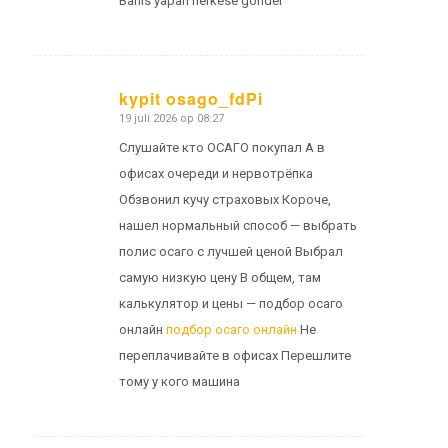
Bahis yapan herkese gönder
kypit osago_fdPi
19 juli 2026 op 08:27
zegt:
Слушайте кто ОСАГО покупал А в
офисах очереди и нервотрёпка
Обзвонил кучу страховых Короче,
нашел нормальный способ — выбрать
полис осаго с лучшей ценой Выбрал
самую низкую цену В общем, там
калькулятор и цены — подбор осаго
онлайн
подбор осаго онлайн
Не
переплачивайте в офисах Перешлите
тому у кого машина