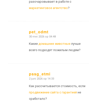
разочаровывает в работе с
маркетинговое агентство
?
pet_odmt
30 mei 2026 op 04:48
zegt:
Какие
домашние животные
лучше
всего подходят пожилым людям?
pssg_etmi
2 juni 2026 op 14:33
zegt:
Как рассчитывается стоимость, если
продвижение сайта с гарантией
не
сработало?