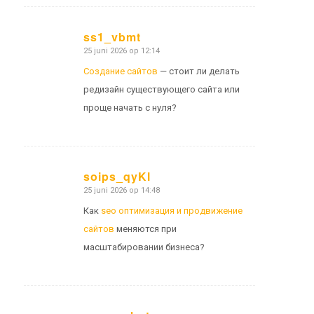
ss1_vbmt
25 juni 2026 op 12:14
zegt:
Создание сайтов
— стоит ли делать
редизайн существующего сайта или
проще начать с нуля?
soips_qyKl
25 juni 2026 op 14:48
zegt:
Как
seo оптимизация и продвижение
сайтов
меняются при
масштабировании бизнеса?