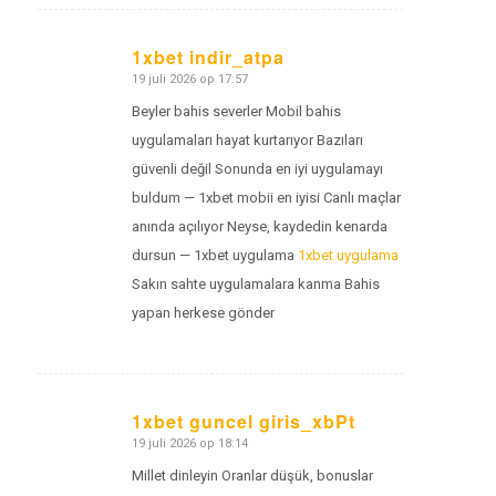
1xbet indir_atpa
19 juli 2026 op 17:57
zegt:
Beyler bahis severler Mobil bahis
uygulamaları hayat kurtarıyor Bazıları
güvenli değil Sonunda en iyi uygulamayı
buldum — 1xbet mobii en iyisi Canlı maçlar
anında açılıyor Neyse, kaydedin kenarda
dursun — 1xbet uygulama
1xbet uygulama
Sakın sahte uygulamalara kanma Bahis
yapan herkese gönder
1xbet guncel giris_xbPt
19 juli 2026 op 18:14
zegt:
Millet dinleyin Oranlar düşük, bonuslar