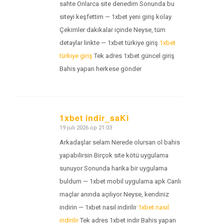
sahte Onlarca site denedim Sonunda bu
siteyi keşfettim — 1xbet yeni giriş kolay
Çekimler dakikalar içinde Neyse, tüm
detaylar linkte — 1xbet türkiye giriş
1xbet
türkiye giriş
Tek adres 1xbet güncel giriş
Bahis yapan herkese gönder
1xbet indir_saKi
19 juli 2026 op 21:03
zegt:
Arkadaşlar selam Nerede olursan ol bahis
yapabilirsin Birçok site kötü uygulama
sunuyor Sonunda harika bir uygulama
buldum — 1xbet mobil uygulama apk Canlı
maçlar anında açılıyor Neyse, kendiniz
indirin — 1xbet nasıl indirilir
1xbet nasıl
indirilir
Tek adres 1xbet indir Bahis yapan