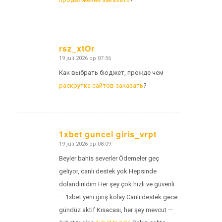
rsz_xtOr
19 juli 2026 op 07:56
zegt:
Как выбрать бюджет, прежде чем
раскрутка сайтов заказать
?
1xbet guncel giris_vrpt
19 juli 2026 op 08:09
zegt:
Beyler bahis severler Ödemeler geç
geliyor, canlı destek yok Hepsinde
dolandırıldım Her şey çok hızlı ve güvenli
— 1xbet yeni giriş kolay Canlı destek gece
gündüz aktif Kısacası, her şey mevcut —