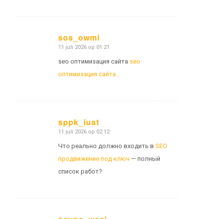
sos_owmi
11 juli 2026 op 01:21
zegt:
seo оптимизация сайта
seo
оптимизация сайта
.
sppk_iust
11 juli 2026 op 02:12
zegt:
Что реально должно входить в
SEO
продвижение под ключ
— полный
список работ?