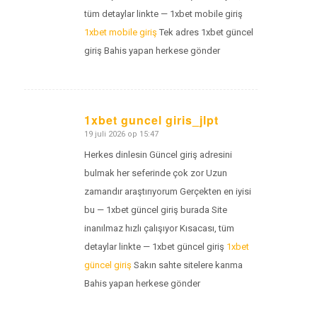
tüm detaylar linkte — 1xbet mobile giriş
1xbet mobile giriş
Tek adres 1xbet güncel
giriş Bahis yapan herkese gönder
1xbet guncel giris_jlpt
19 juli 2026 op 15:47
zegt:
Herkes dinlesin Güncel giriş adresini
bulmak her seferinde çok zor Uzun
zamandır araştırıyorum Gerçekten en iyisi
bu — 1xbet güncel giriş burada Site
inanılmaz hızlı çalışıyor Kısacası, tüm
detaylar linkte — 1xbet güncel giriş
1xbet
güncel giriş
Sakın sahte sitelere kanma
Bahis yapan herkese gönder