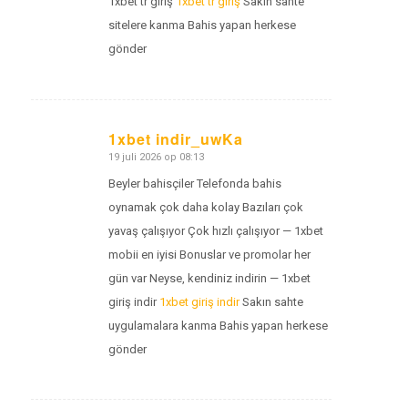
1xbet tr giriş
1xbet tr giriş
Sakın sahte
sitelere kanma Bahis yapan herkese
gönder
1xbet indir_uwKa
19 juli 2026 op 08:13
zegt:
Beyler bahisçiler Telefonda bahis
oynamak çok daha kolay Bazıları çok
yavaş çalışıyor Çok hızlı çalışıyor — 1xbet
mobii en iyisi Bonuslar ve promolar her
gün var Neyse, kendiniz indirin — 1xbet
giriş indir
1xbet giriş indir
Sakın sahte
uygulamalara kanma Bahis yapan herkese
gönder