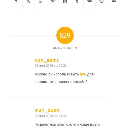
629
ANTWOORDEN
vpn_aemt
25 mei 2026 op 00:36
zegt:
Можно ли использовать
впн
для
анонимного шопинга онлайн?
ma1_bcmt
26 mei 2026 op 21:26
zegt:
Поделитесь опытом: что чаще всего