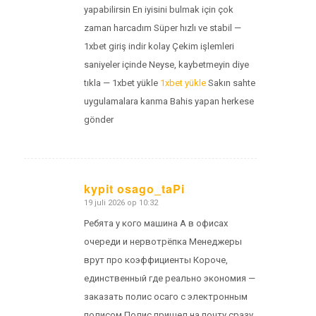
yapabilirsin En iyisini bulmak için çok
zaman harcadım Süper hızlı ve stabil —
1xbet giriş indir kolay Çekim işlemleri
saniyeler içinde Neyse, kaybetmeyin diye
tıkla — 1xbet yükle
1xbet yükle
Sakın sahte
uygulamalara kanma Bahis yapan herkese
gönder
kypit osago_taPi
19 juli 2026 op 10:32
zegt:
Ребята у кого машина А в офисах
очереди и нервотрёпка Менеджеры
врут про коэффициенты Короче,
единственный где реально экономия —
заказать полис осаго с электронным
полисом Полис пришел на почту сразу